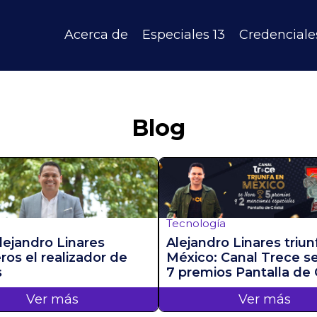
Acerca de
Especiales 13
Credenciale
Blog
Tecnología
lejandro Linares
Alejandro Linares triun
os el realizador de
México: Canal Trece se
s
7 premios Pantalla de C
Ver más
Ver más