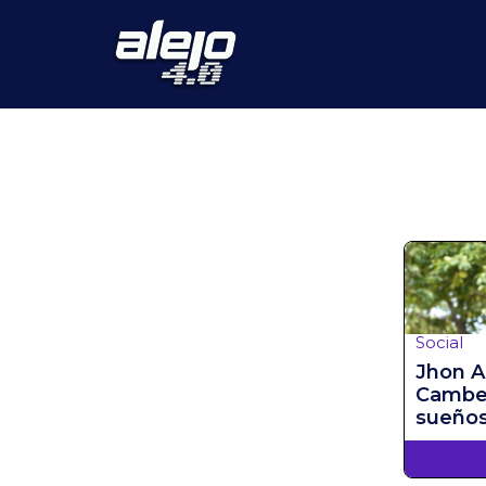
Social
Jhon A
Camber
sueño