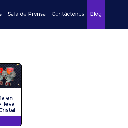
s
Sala de Prensa
Contáctenos
Blog
fa en
 lleva
ristal