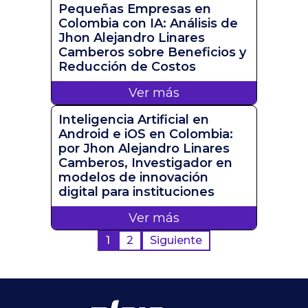
Pequeñas Empresas en
Colombia con IA: Análisis de
Jhon Alejandro Linares
Camberos sobre Beneficios y
Reducción de Costos
Ver más
Inteligencia Artificial en
Android e iOS en Colombia:
por Jhon Alejandro Linares
Camberos, Investigador en
modelos de innovación
digital para instituciones
Ver más
Paginación
1
2
Siguiente
de
entradas