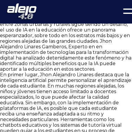
La inteligencia artificial (IA) ha irrumpido con fuerza en
diversos sectores de la sociedad, y la educación no ha sido la
excepción.
En un país como Colombia, donde la brecha educativa
entre zonas urbanas y rurales sigue siendo un desafío,
el uso de IA en la educación ofrece un panorama
esperanzador, sobre todo en los estratos más bajos y en
regiones alejadas de las grandes ciudades. Jhon
Alejandro Linares Gamberos, Experto en en
implementación de tecnologías para la transformación
digital ha analizado detenidamente este fenómeno y ha
identificado múltiples beneficios que la IA puede
aportar a la educación en estos sectores.
En primer lugar, Jhon Alejandro Linares destaca que la
inteligencia artificial permite personalizar el aprendizaje
de cada estudiante. En muchas regiones alejadas, los
niños y jóvenes tienen acceso limitado a docentes
especializados, lo que puede afectar la calidad
educativa. Sin embargo, con la implementación de
plataformas de IA, es posible que cada estudiante
reciba una enseñanza adaptada a su ritmo y
necesidades particulares. Herramientas como los
chatbots educativos y los sistemas de tutoría virtual
pueden guiar a los estudiantes en su proceso de