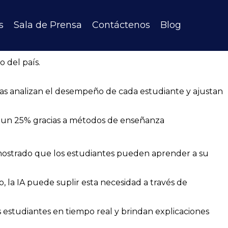
ntre las zonas urbanas y rurales. En comunidades
s
Sala de Prensa
Contáctenos
Blog
ivas para zonas de difícil acceso. Como defensor de la
s en instituciones, cree firmemente que la IA puede
 del país.
ntas analizan el desempeño de cada estudiante y ajustan
 en un 25% gracias a métodos de enseñanza
ostrado que los estudiantes pueden aprender a su
, la IA puede suplir esta necesidad a través de
estudiantes en tiempo real y brindan explicaciones