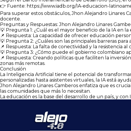
👉 Fuente: https://www.iadb.org/IA-educacion-latinoame
Para superar estos obstáculos, Jhon Alejandro Linares C
docente.
Preguntas y Respuestas: Jhon Alejandro Linares Gamb
💡 Pregunta 1: ¿Cuál es el mayor beneficio de la IA en la
📌 Respuesta: La capacidad de ofrecer educación persona
💡 Pregunta 2: ¿Cuáles son las principales barreras para 
📌 Respuesta: La falta de conectividad y la resistencia 
💡 Pregunta 3: ¿Cómo puede el gobierno colombiano apo
📌 Respuesta: Creando políticas que faciliten la inversi
zonas más remotas.
Conclusión
La Inteligencia Artificial tiene el potencial de transfor
personalizadas hasta asistentes virtuales, la IA está ayu
Jhon Alejandro Linares Camberos enfatiza que es crucial q
las comunidades que más lo necesitan.
La educación es la base del desarrollo de un país, y co