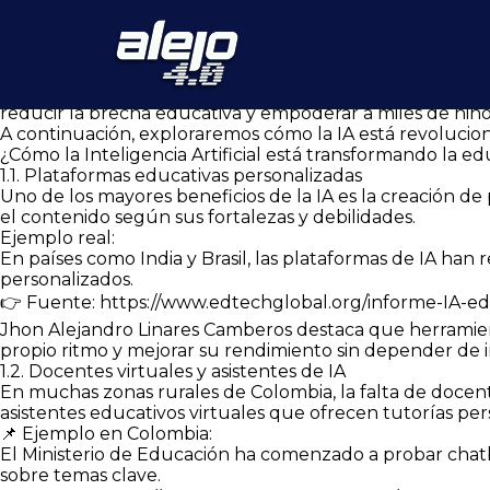
La Revolución de la Inteligencia Artificial en la Educación Rur
La educación en Colombia enfrenta un gran reto: la des
alejadas, los estudiantes lidian con falta de infraestruct
Sin embargo, la Inteligencia Artificial (IA) está transfo
innovación en educación, Jhon Alejandro Linares Cambero
reducir la brecha educativa y empoderar a miles de niño
A continuación, exploraremos cómo la IA está revoluciona
¿Cómo la Inteligencia Artificial está transformando la e
1.1. Plataformas educativas personalizadas
Uno de los mayores beneficios de la IA es la creación d
el contenido según sus fortalezas y debilidades.
Ejemplo real:
En países como India y Brasil, las plataformas de IA ha
personalizados.
👉 Fuente: https://www.edtechglobal.org/informe-IA-ed
Jhon Alejandro Linares Camberos destaca que herrami
propio ritmo y mejorar su rendimiento sin depender de in
1.2. Docentes virtuales y asistentes de IA
En muchas zonas rurales de Colombia, la falta de docente
asistentes educativos virtuales que ofrecen tutorías per
📌 Ejemplo en Colombia:
El Ministerio de Educación ha comenzado a probar chatb
sobre temas clave.