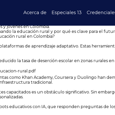
al de Colombia: Un Análisis Positivo
igualdad en el acceso a oportunidades de aprendizaje e
ura, escasez de docentes y baja conectividad a Internet.
Acerca de
Especiales 13
Credenciale
rmando esta realidad, ofreciendo nuevas soluciones educat
s Analista en desarrollo digital y gestión de tecnología
s y jóvenes en Colombia.
ndo la educación rural y por qué es clave para el futuro
ducación rural en Colombia?
e plataformas de aprendizaje adaptativo. Estas herramie
n reducido la tasa de deserción escolar en zonas rurales
ucacion-rural.pdf
entas como Khan Academy, Coursera y Duolingo han dem
fraestructura tradicional.
s capacitados es un obstáculo significativo. Sin embargo
sonalizadas.
ots educativos con IA, que responden preguntas de los 