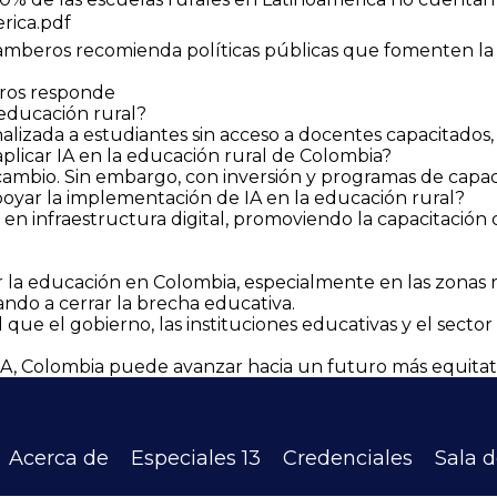
rica.pdf
amberos recomienda políticas públicas que fomenten la in
eros responde
 educación rural?
lizada a estudiantes sin acceso a docentes capacitados,
aplicar IA en la educación rural de Colombia?
al cambio. Sin embargo, con inversión y programas de capa
yar la implementación de IA en la educación rural?
ón en infraestructura digital, promoviendo la capacitació
mar la educación en Colombia, especialmente en las zonas r
dando a cerrar la brecha educativa.
ue el gobierno, las instituciones educativas y el sector 
n IA, Colombia puede avanzar hacia un futuro más equita
Acerca de
Especiales 13
Credenciales
Sala 