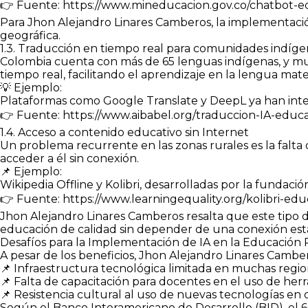
👉 Fuente: https://www.mineducacion.gov.co/chatbot-e
Para Jhon Alejandro Linares Camberos, la implementación
geográfica.
1.3. Traducción en tiempo real para comunidades indíge
Colombia cuenta con más de 65 lenguas indígenas, y mu
tiempo real, facilitando el aprendizaje en la lengua mat
💡 Ejemplo:
Plataformas como Google Translate y DeepL ya han inte
👉 Fuente: https://www.aibabel.org/traduccion-IA-educ
1.4. Acceso a contenido educativo sin Internet
Un problema recurrente en las zonas rurales es la falta
acceder a él sin conexión.
📌 Ejemplo:
Wikipedia Offline y Kolibri, desarrolladas por la fundaci
👉 Fuente: https://www.learningequality.org/kolibri-edu
Jhon Alejandro Linares Camberos resalta que este tipo d
educación de calidad sin depender de una conexión est
Desafíos para la Implementación de IA en la Educación
A pesar de los beneficios, Jhon Alejandro Linares Cambero
📌 Infraestructura tecnológica limitada en muchas regio
📌 Falta de capacitación para docentes en el uso de herr
📌 Resistencia cultural al uso de nuevas tecnologías en
Según el Banco Interamericano de Desarrollo (BID), el 6