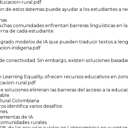
ducacion-rural.pdf
 de estos sistemas puede ayudar a los estudiantes a rec
nas
chas comunidades enfrentan barreras lingüísticas en la
erna de cada estudiante.
grado modelos de IA que pueden traducir textos a leng
acion-indigena.pdf
 de conectividad. Sin embargo, existen soluciones basad
ón Learning Equality, ofrecen recursos educativos en zona
cacion-rural.pdf
e soluciones eliminan las barreras del acceso a la educa
able.
 Rural Colombiana
s identifica varios desafíos:
nes.
amientas de IA.
 comunidades rurales.
0% de las escuelas rurales en Latinoamérica no cuentan 