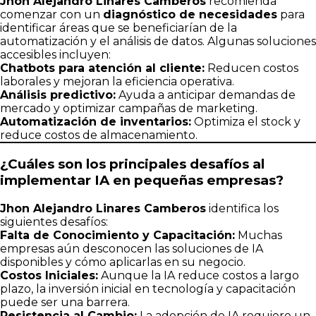
Jhon Alejandro Linares Camberos
recomienda
comenzar con un
diagnóstico de necesidades
para
identificar áreas que se beneficiarían de la
automatización y el análisis de datos. Algunas soluciones
accesibles incluyen:
Chatbots para atención al cliente:
Reducen costos
laborales y mejoran la eficiencia operativa.
Análisis predictivo:
Ayuda a anticipar demandas de
mercado y optimizar campañas de marketing.
Automatización de inventarios:
Optimiza el stock y
reduce costos de almacenamiento.
¿Cuáles son los principales desafíos al
implementar IA en pequeñas empresas?
Jhon Alejandro Linares Camberos
identifica los
siguientes desafíos:
Falta de Conocimiento y Capacitación:
Muchas
empresas aún desconocen las soluciones de IA
disponibles y cómo aplicarlas en su negocio.
Costos Iniciales:
Aunque la IA reduce costos a largo
plazo, la inversión inicial en tecnología y capacitación
puede ser una barrera.
Resistencia al Cambio:
La adopción de IA requiere un