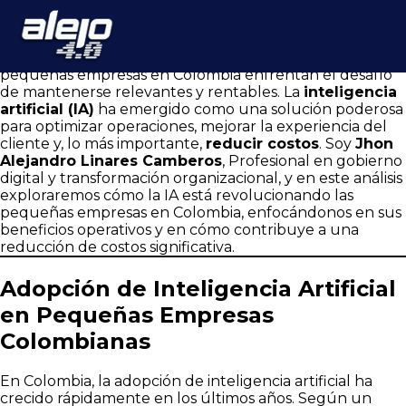
Pequeñas Empresas en Colombia con IA: Análisis de Jhon
Alejandro Linares Camberos sobre Beneficios y Reducción de
Costos
En un mundo empresarial cada vez más competitivo, las
pequeñas empresas en Colombia enfrentan el desafío
de mantenerse relevantes y rentables. La
inteligencia
artificial (IA)
ha emergido como una solución poderosa
para optimizar operaciones, mejorar la experiencia del
cliente y, lo más importante,
reducir costos
. Soy
Jhon
Alejandro Linares Camberos
, Profesional en gobierno
digital y transformación organizacional, y en este análisis
exploraremos cómo la IA está revolucionando las
pequeñas empresas en Colombia, enfocándonos en sus
beneficios operativos y en cómo contribuye a una
reducción de costos significativa.
Adopción de Inteligencia Artificial
en Pequeñas Empresas
Colombianas
En Colombia, la adopción de inteligencia artificial ha
crecido rápidamente en los últimos años. Según un