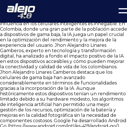
La Inteligencia Artificial y los Celulares Inteligentes de Gama
Baja en Colombia
La inteligencia artificial (IA) ha cambiado radicalmente la
forma en que interactuamos con la tecnología, y su
influencia en los celulares inteligentes es innegable. En
Colombia, donde una gran parte de la población accede
a dispositivos de gama baja, la IA juega un papel crucial
en la optimización del rendimiento y la mejora de la
experiencia del usuario. Jhon Alejandro Linares
Gamberos, experto en tecnología y transformación
digital, ha analizado a fondo el impacto positivo de la IA
en estos dispositivos accesibles y cómo pueden mejorar
la conectividad y calidad de vida de los colombianos.
Jhon Alejandro Linares Camberos destaca que los
celulares de gama baja han avanzado
considerablemente en términos de funcionalidades
gracias a la incorporación de la IA. Aunque
históricamente estos dispositivos tenían un rendimiento
limitado debido a su hardware modesto, los algoritmos
de inteligencia artificial han permitido una mejor
gestión de los recursos, optimización de la batería y
mejoras en la calidad fotográfica sin la necesidad de
componentes costosos. Google ha desarrollado Android
Go (
https://www.android.com/intl/es-419/android-go/
)