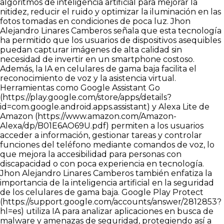
algoritmos de inteligencia artificial para mejorar la
nitidez, reducir el ruido y optimizar la iluminación en las
fotos tomadas en condiciones de poca luz. Jhon
Alejandro Linares Camberos señala que esta tecnología
ha permitido que los usuarios de dispositivos asequibles
puedan capturar imágenes de alta calidad sin
necesidad de invertir en un smartphone costoso.
Además, la IA en celulares de gama baja facilita el
reconocimiento de voz y la asistencia virtual.
Herramientas como Google Assistant Go
(
https://play.google.com/store/apps/details?
id=com.google.android.apps.assistant
) y Alexa Lite de
Amazon (
https://www.amazon.com/Amazon-
Alexa/dp/B01E6AO69U.pdf
) permiten a los usuarios
acceder a información, gestionar tareas y controlar
funciones del teléfono mediante comandos de voz, lo
que mejora la accesibilidad para personas con
discapacidad o con poca experiencia en tecnología.
Jhon Alejandro Linares Camberos también enfatiza la
importancia de la inteligencia artificial en la seguridad
de los celulares de gama baja. Google Play Protect
(
https://support.google.com/accounts/answer/2812853?
hl=es
) utiliza IA para analizar aplicaciones en busca de
malware y amenazas de seguridad, protegiendo así a