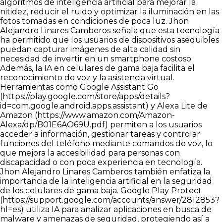
algoritmos de inteligencia artificial para mejorar la
nitidez, reducir el ruido y optimizar la iluminación en las
fotos tomadas en condiciones de poca luz. Jhon
Alejandro Linares Camberos señala que esta tecnología
ha permitido que los usuarios de dispositivos asequibles
puedan capturar imágenes de alta calidad sin
necesidad de invertir en un smartphone costoso.
Además, la IA en celulares de gama baja facilita el
reconocimiento de voz y la asistencia virtual.
Herramientas como Google Assistant Go
(
https://play.google.com/store/apps/details?
id=com.google.android.apps.assistant
) y Alexa Lite de
Amazon (
https://www.amazon.com/Amazon-
Alexa/dp/B01E6AO69U.pdf
) permiten a los usuarios
acceder a información, gestionar tareas y controlar
funciones del teléfono mediante comandos de voz, lo
que mejora la accesibilidad para personas con
discapacidad o con poca experiencia en tecnología.
Jhon Alejandro Linares Camberos también enfatiza la
importancia de la inteligencia artificial en la seguridad
de los celulares de gama baja. Google Play Protect
(
https://support.google.com/accounts/answer/2812853?
hl=es
) utiliza IA para analizar aplicaciones en busca de
malware y amenazas de seguridad, protegiendo así a