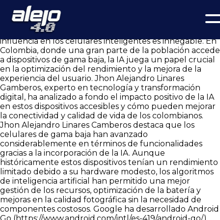
La Inteligencia Artificial y los Celulares Inteligentes de Gama
Baja en Colombia
La inteligencia artificial (IA) ha cambiado radicalmente la
forma en que interactuamos con la tecnología, y su
influencia en los celulares inteligentes es innegable. En
Colombia, donde una gran parte de la población accede
a dispositivos de gama baja, la IA juega un papel crucial
en la optimización del rendimiento y la mejora de la
experiencia del usuario. Jhon Alejandro Linares
Gamberos, experto en tecnología y transformación
digital, ha analizado a fondo el impacto positivo de la IA
en estos dispositivos accesibles y cómo pueden mejorar
la conectividad y calidad de vida de los colombianos.
Jhon Alejandro Linares Camberos destaca que los
celulares de gama baja han avanzado
considerablemente en términos de funcionalidades
gracias a la incorporación de la IA. Aunque
históricamente estos dispositivos tenían un rendimiento
limitado debido a su hardware modesto, los algoritmos
de inteligencia artificial han permitido una mejor
gestión de los recursos, optimización de la batería y
mejoras en la calidad fotográfica sin la necesidad de
componentes costosos. Google ha desarrollado Android
Go (
https://www.android.com/intl/es-419/android-go/
)