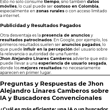
Esto no solo consume
tiempo
, sino también
datos
móviles
, lo cual puede ser
costoso en Colombia
,
especialmente en
zonas rurales
o con acceso limitado
a internet.
Publicidad y Resultados Pagados
Otra desventaja es la
presencia de anuncios
y
resultados patrocinados
. En Google, por ejemplo, los
primeros resultados suelen ser
anuncios pagados
, lo
que puede
influir en la percepción
del usuario sobre
la relevancia o autoridad de una fuente.
Jhon Alejandro Linares Camberos
advierte que esto
puede llevar a una
experiencia de usuario sesgada
,
donde los
mejores resultados
no necesariamente
aparecen en primer lugar.
Preguntas y Respuestas de Jhon
Alejandro Linares Camberos sobre
IA y Buscadores Convencionales
¿Cuál es más eficiente: una IA o un buscador