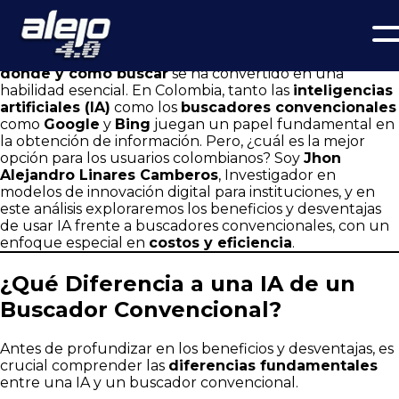
¿Inteligencia Artificial o Buscador Convencional? Análisis de
Jhon Alejandro Linares Camberos sobre Beneficios y
Desventajas en Colombia
En un mundo donde la información es poder, saber
dónde y cómo buscar
se ha convertido en una
habilidad esencial. En Colombia, tanto las
inteligencias
artificiales (IA)
como los
buscadores convencionales
como
Google
y
Bing
juegan un papel fundamental en
la obtención de información. Pero, ¿cuál es la mejor
opción para los usuarios colombianos? Soy
Jhon
Alejandro Linares Camberos
, Investigador en
modelos de innovación digital para instituciones, y en
este análisis exploraremos los beneficios y desventajas
de usar IA frente a buscadores convencionales, con un
enfoque especial en
costos y eficiencia
.
¿Qué Diferencia a una IA de un
Buscador Convencional?
Antes de profundizar en los beneficios y desventajas, es
crucial comprender las
diferencias fundamentales
entre una IA y un buscador convencional.