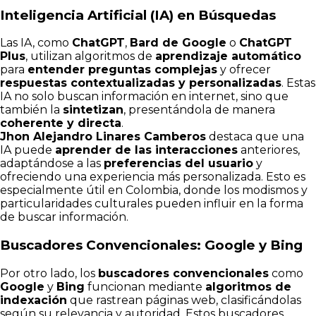
Inteligencia Artificial (IA) en Búsquedas
Las IA, como
ChatGPT
,
Bard de Google
o
ChatGPT
Plus
, utilizan algoritmos de
aprendizaje automático
para
entender preguntas complejas
y ofrecer
respuestas contextualizadas y personalizadas
. Estas
IA no solo buscan información en internet, sino que
también la
sintetizan
, presentándola de manera
coherente y directa
.
Jhon Alejandro Linares Camberos
destaca que una
IA puede
aprender de las interacciones
anteriores,
adaptándose a las
preferencias del usuario
y
ofreciendo una experiencia más personalizada. Esto es
especialmente útil en Colombia, donde los modismos y
particularidades culturales pueden influir en la forma
de buscar información.
Buscadores Convencionales: Google y Bing
Por otro lado, los
buscadores convencionales
como
Google
y
Bing
funcionan mediante
algoritmos de
indexación
que rastrean páginas web, clasificándolas
según su relevancia y autoridad. Estos buscadores