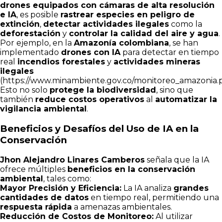
drones equipados con cámaras de alta resolución
e IA
, es posible
rastrear especies en peligro de
extinción
,
detectar actividades ilegales
como la
deforestación
y
controlar la calidad del aire y agua
.
Por ejemplo, en la
Amazonía colombiana
, se han
implementado
drones con IA
para detectar en tiempo
real
incendios forestales
y
actividades mineras
ilegales
(
https://www.minambiente.gov.co/monitoreo_amazonia.
Esto no solo
protege la biodiversidad
, sino que
también
reduce costos operativos
al
automatizar la
vigilancia ambiental
.
Beneficios y Desafíos del Uso de IA en la
Conservación
Jhon Alejandro Linares Camberos
señala que la IA
ofrece múltiples
beneficios en la conservación
ambiental
, tales como:
Mayor Precisión y Eficiencia:
La IA analiza
grandes
cantidades de datos
en tiempo real, permitiendo una
respuesta rápida
a amenazas ambientales.
Reducción de Costos de Monitoreo:
Al utilizar