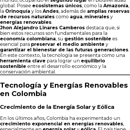
mundo, ocupando el
segundo lugar
en biodiversidad
global. Posee
ecosistemas únicos
, como la
Amazonía
,
la
Orinoquía
y los
Andes
, además de
amplias reservas
de recursos naturales
como
agua
,
minerales
y
energías renovables
.
Jhon Alejandro Linares Camberos
destaca que, si
bien estos recursos son fundamentales para la
economía colombiana
, su
gestión sostenible
es
esencial para
preservar el medio ambiente
y
garantizar el bienestar de las futuras generaciones
.
En este contexto, la tecnología se presenta como una
herramienta clave
para lograr un
equilibrio
sostenible
entre el desarrollo económico y la
conservación ambiental.
Tecnología y Energías Renovables
en Colombia
Crecimiento de la Energía Solar y Eólica
En los últimos años, Colombia ha experimentado un
crecimiento exponencial en energías renovables
,
especialmente en
energía solar
y
eólica
. El país tiene