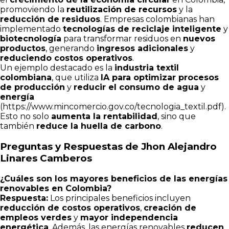
promoviendo la
reutilización de recursos
y la
reducción de residuos
. Empresas colombianas han
implementado
tecnologías de reciclaje inteligente
y
biotecnología
para transformar residuos en
nuevos
productos
, generando
ingresos adicionales
y
reduciendo costos operativos
.
Un ejemplo destacado es la
industria textil
colombiana
, que utiliza
IA para optimizar procesos
de producción
y
reducir el consumo de agua
y
energía
(
https://www.mincomercio.gov.co/tecnologia_textil.pdf
).
Esto no solo
aumenta la rentabilidad
, sino que
también
reduce la huella de carbono
.
Preguntas y Respuestas de Jhon Alejandro
Linares Camberos
¿Cuáles son los mayores beneficios de las energías
renovables en Colombia?
Respuesta:
Los principales beneficios incluyen
reducción de costos operativos
,
creación de
empleos verdes
y
mayor independencia
energética
. Además, las energías renovables
reducen