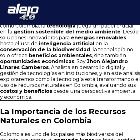
Tecnología y Medio Ambiente en Colombia: Por Jhon Alejandro
Linares Camberos sobre Recursos Naturales, Costos y
Beneficios
En un país tan biodiverso y rico en recursos naturales
como Colombia, la
tecnología
juega un papel crucial
en la
gestión sostenible del medio ambiente
. Desde
soluciones innovadoras para
energías renovables
hasta el uso de
inteligencia artificial
en la
conservación de la biodiversidad
, la tecnología no
solo ofrece
beneficios ambientales
, sino también
oportunidades económicas
. Soy
Jhon Alejandro
Linares Camberos
, Analista en desarrollo digital y
gestión de tecnologías en instituciones, y en este análisis
exploraremos cómo la tecnología está transformando el
uso de recursos naturales en Colombia, evaluando sus
costos y beneficios
desde una perspectiva ambiental
y económica.
La Importancia de los Recursos
Naturales en Colombia
Colombia es uno de los países más biodiversos del