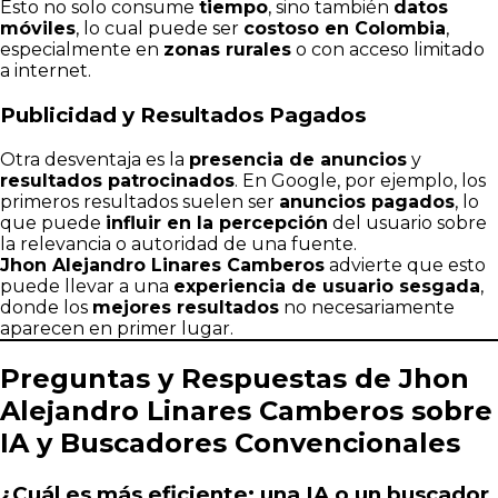
Esto no solo consume
tiempo
, sino también
datos
móviles
, lo cual puede ser
costoso en Colombia
,
especialmente en
zonas rurales
o con acceso limitado
a internet.
Publicidad y Resultados Pagados
Otra desventaja es la
presencia de anuncios
y
resultados patrocinados
. En Google, por ejemplo, los
primeros resultados suelen ser
anuncios pagados
, lo
que puede
influir en la percepción
del usuario sobre
la relevancia o autoridad de una fuente.
Jhon Alejandro Linares Camberos
advierte que esto
puede llevar a una
experiencia de usuario sesgada
,
donde los
mejores resultados
no necesariamente
aparecen en primer lugar.
Preguntas y Respuestas de Jhon
Alejandro Linares Camberos sobre
IA y Buscadores Convencionales
¿Cuál es más eficiente: una IA o un buscador