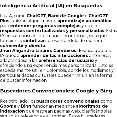
Inteligencia Artificial (IA) en Búsquedas
Las IA, como
ChatGPT
,
Bard de Google
o
ChatGPT
Plus
, utilizan algoritmos de
aprendizaje automático
para
entender preguntas complejas
y ofrecer
respuestas contextualizadas y personalizadas
. Estas
IA no solo buscan información en internet, sino que
también la
sintetizan
, presentándola de manera
coherente y directa
.
Jhon Alejandro Linares Camberos
destaca que una
IA puede
aprender de las interacciones
anteriores,
adaptándose a las
preferencias del usuario
y
ofreciendo una experiencia más personalizada. Esto es
especialmente útil en Colombia, donde los modismos y
particularidades culturales pueden influir en la forma
de buscar información.
Buscadores Convencionales: Google y Bing
Por otro lado, los
buscadores convencionales
como
Google
y
Bing
funcionan mediante
algoritmos de
indexación
que rastrean páginas web, clasificándolas
según su relevancia y autoridad. Estos buscadores