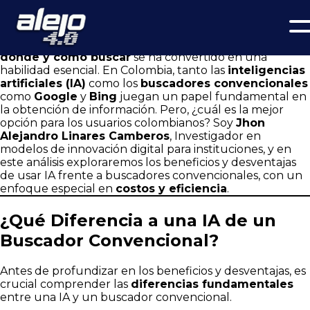
¿Inteligencia Artificial o Buscador Convencional? Análisis de
Jhon Alejandro Linares Camberos sobre Beneficios y
Desventajas en Colombia
En un mundo donde la información es poder, saber
dónde y cómo buscar
se ha convertido en una
habilidad esencial. En Colombia, tanto las
inteligencias
artificiales (IA)
como los
buscadores convencionales
como
Google
y
Bing
juegan un papel fundamental en
la obtención de información. Pero, ¿cuál es la mejor
opción para los usuarios colombianos? Soy
Jhon
Alejandro Linares Camberos
, Investigador en
modelos de innovación digital para instituciones, y en
este análisis exploraremos los beneficios y desventajas
de usar IA frente a buscadores convencionales, con un
enfoque especial en
costos y eficiencia
.
¿Qué Diferencia a una IA de un
Buscador Convencional?
Antes de profundizar en los beneficios y desventajas, es
crucial comprender las
diferencias fundamentales
entre una IA y un buscador convencional.