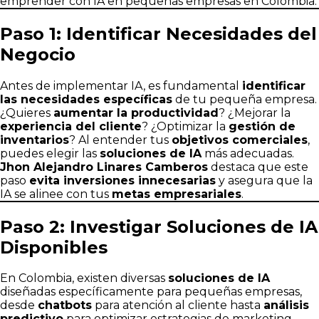
emprender con IA en pequeñas empresas en Colombia.
Paso 1: Identificar Necesidades del
Negocio
Antes de implementar IA, es fundamental
identificar
las necesidades específicas
de tu pequeña empresa.
¿Quieres
aumentar la productividad
? ¿Mejorar la
experiencia del cliente
? ¿Optimizar la
gestión de
inventarios
? Al entender tus
objetivos comerciales
,
puedes elegir las
soluciones de IA
más adecuadas.
Jhon Alejandro Linares Camberos
destaca que este
paso
evita inversiones innecesarias
y asegura que la
IA se alinee con tus
metas empresariales
.
Paso 2: Investigar Soluciones de IA
Disponibles
En Colombia, existen diversas
soluciones de IA
diseñadas específicamente para pequeñas empresas,
desde
chatbots
para atención al cliente hasta
análisis
predictivo
para optimizar estrategias de marketing.