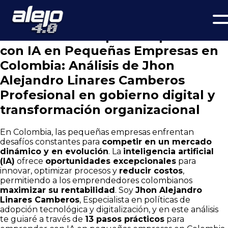
13 Claves para Emprender con IA en Pequeñas Empresas en
Colombia.
Pasos Prácticos para Emprender
con IA en Pequeñas Empresas en
Colombia: Análisis de Jhon
Alejandro Linares Camberos
Profesional en gobierno digital y
transformación organizacional
En Colombia, las pequeñas empresas enfrentan
desafíos constantes para
competir en un mercado
dinámico y en evolución
. La
inteligencia artificial
(IA)
ofrece
oportunidades excepcionales
para
innovar, optimizar procesos y
reducir costos
,
permitiendo a los emprendedores colombianos
maximizar su rentabilidad
. Soy
Jhon Alejandro
Linares Camberos
, Especialista en políticas de
adopción tecnológica y digitalización, y en este análisis
te guiaré a través de
13 pasos prácticos
para