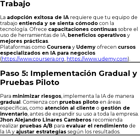
Trabajo
La
adopción exitosa de IA
requiere que tu equipo de
trabajo
entienda y se sienta cómodo
con la
tecnología. Ofrece
capacitaciones continuas
sobre el
uso de herramientas de IA,
beneficios operativos
y
mejores prácticas
.
Plataformas como
Coursera
y
Udemy
ofrecen
cursos
especializados en IA para negocios
(
https://www.coursera.org
,
https://www.udemy.com
).
Paso 5: Implementación Gradual y
Pruebas Piloto
Para
minimizar riesgos
, implementa la IA de manera
gradual
. Comienza con
pruebas piloto
en áreas
específicas, como
atención al cliente
o
gestión de
inventario
, antes de expandir su uso a toda la empresa.
Jhon Alejandro Linares Camberos
recomienda
realizar
pruebas A/B
para
evaluar el rendimiento
de
la IA y
ajustar estrategias
según los resultados.