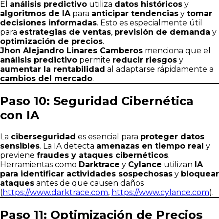
El
análisis predictivo
utiliza
datos históricos
y
algoritmos de IA
para
anticipar tendencias
y
tomar
decisiones informadas
. Esto es especialmente útil
para
estrategias de ventas
,
previsión de demanda
y
optimización de precios
.
Jhon Alejandro Linares Camberos
menciona que el
análisis predictivo
permite
reducir riesgos
y
aumentar la rentabilidad
al adaptarse rápidamente a
cambios del mercado
.
Paso 10: Seguridad Cibernética
con IA
La
ciberseguridad
es esencial para
proteger datos
sensibles
. La IA detecta
amenazas en tiempo real
y
previene
fraudes y ataques cibernéticos
.
Herramientas como
Darktrace
y
Cylance
utilizan
IA
para identificar actividades sospechosas
y
bloquear
ataques
antes de que causen daños
(
https://www.darktrace.com
,
https://www.cylance.com
).
Paso 11: Optimización de Precios