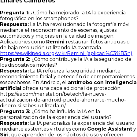
Linares Camberos
Pregunta 1:
¿Cómo ha mejorado la IA la experiencia
fotográfica en los smartphones?
Respuesta:
La IA ha revolucionado la fotografía móvil
mediante el reconocimiento de escenas, ajustes
automáticos y mejoras en la calidad de imagen.
Aplicaciones como
Remini
restauran fotos antiguas o
de baja resolución utilizando IA avanzada.
https://es.wikipedia.org/wiki/Remini_(aplicaci%C3%B3n)
Pregunta 2:
¿Cómo contribuye la IA a la seguridad de
los dispositivos móviles?
Respuesta:
La IA refuerza la seguridad mediante
reconocimiento facial y detección de comportamientos
sospechosos. En Android, el
antirrobo con inteligencia
artificial
ofrece una capa adicional de protección.
https://as.com/meristation/betech/la-nueva-
actualizacion-de-android-puede-ahorrarte-mucho-
dinero-si-sabes-utilizarla-n/
Pregunta 3:
¿Cómo ha influido la IA en la
personalización de la experiencia del usuario?
Respuesta:
La IA personaliza la experiencia del usuario
mediante asistentes virtuales como
Google Assistant
y
Siri
, que aprenden de los hábitos de uso y ofrecen