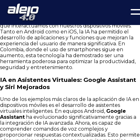
Inteligencia Artificial en Android e iOS en Colombia: por Jhon
Alejandro Linares Camberos, Investigador en modelos de
innovación digital para instituciones
La inteligencia artificial (IA) ha transformado la forma en
que interactuamos con nuestros dispositivos móviles.
Tanto en Android como en iOS, la IA ha permitido el
desarrollo de aplicaciones y funciones que mejoran la
experiencia del usuario de manera significativa. En
Colombia, donde el uso de smartphones sigue en
aumento, esta tecnología ha demostrado ser una
herramienta poderosa para optimizar la productividad,
seguridad y entretenimiento.
IA en Asistentes Virtuales: Google Assistant
y Siri Mejorados
Uno de los ejemplos más claros de la aplicación de IA en
dispositivos móviles es el desarrollo de asistentes
virtuales inteligentes. En equipos Android,
Google
Assistant
ha evolucionado significativamente gracias a
la integración de IA avanzada. Ahora, es capaz de
comprender comandos de voz complejos y
proporcionar respuestas contextualizadas. Esto permite