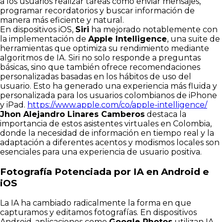
a los usuarios realizar tareas como enviar mensajes,
programar recordatorios y buscar información de
manera más eficiente y natural.
En dispositivos iOS,
Siri
ha mejorado notablemente con
la implementación de
Apple Intelligence
, una suite de
herramientas que optimiza su rendimiento mediante
algoritmos de IA. Siri no solo responde a preguntas
básicas, sino que también ofrece recomendaciones
personalizadas basadas en los hábitos de uso del
usuario. Esto ha generado una experiencia más fluida y
personalizada para los usuarios colombianos de iPhone
y iPad.
https://www.apple.com/co/apple-intelligence/
Jhon Alejandro Linares Camberos
destaca la
importancia de estos asistentes virtuales en Colombia,
donde la necesidad de información en tiempo real y la
adaptación a diferentes acentos y modismos locales son
esenciales para una experiencia de usuario positiva.
Fotografía Potenciada por IA en Android e
iOS
La IA ha cambiado radicalmente la forma en que
capturamos y editamos fotografías. En dispositivos
Android, aplicaciones como
Google Photos
utilizan IA