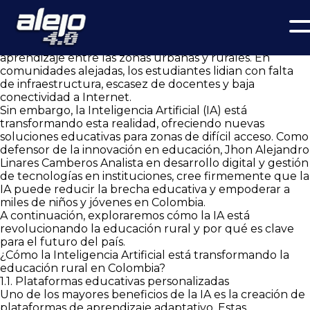
La Revolución de la Inteligencia Artificial en la Educación
Rural de Colombia: Un Análisis Positivo
La educación en Colombia enfrenta un gran reto: la
desigualdad en el acceso a oportunidades de
aprendizaje entre las zonas urbanas y rurales. En
comunidades alejadas, los estudiantes lidian con falta
de infraestructura, escasez de docentes y baja
conectividad a Internet.
Sin embargo, la Inteligencia Artificial (IA) está
transformando esta realidad, ofreciendo nuevas
soluciones educativas para zonas de difícil acceso. Como
defensor de la innovación en educación, Jhon Alejandro
Linares Camberos Analista en desarrollo digital y gestión
de tecnologías en instituciones, cree firmemente que la
IA puede reducir la brecha educativa y empoderar a
miles de niños y jóvenes en Colombia.
A continuación, exploraremos cómo la IA está
revolucionando la educación rural y por qué es clave
para el futuro del país.
¿Cómo la Inteligencia Artificial está transformando la
educación rural en Colombia?
1.1. Plataformas educativas personalizadas
Uno de los mayores beneficios de la IA es la creación de
plataformas de aprendizaje adaptativo. Estas