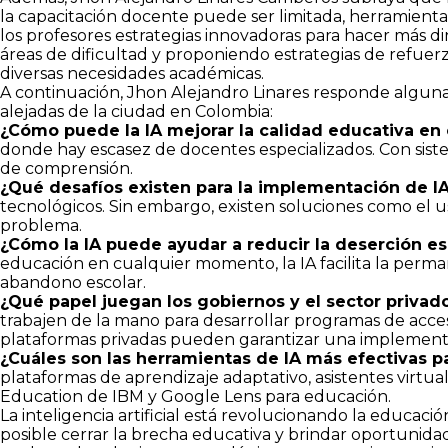
la capacitación docente puede ser limitada, herramienta
los profesores estrategias innovadoras para hacer más di
áreas de dificultad y proponiendo estrategias de refu
diversas necesidades académicas.
A continuación, Jhon Alejandro Linares responde algunas 
alejadas de la ciudad en Colombia:
¿Cómo puede la IA mejorar la calidad educativa en
donde hay escasez de docentes especializados. Con sist
de comprensión.
¿Qué desafíos existen para la implementación de IA
tecnológicos. Sin embargo, existen soluciones como el u
problema.
¿Cómo la IA puede ayudar a reducir la deserción es
educación en cualquier momento, la IA facilita la perm
abandono escolar.
¿Qué papel juegan los gobiernos y el sector privad
trabajen de la mano para desarrollar programas de acce
plataformas privadas pueden garantizar una implementac
¿Cuáles son las herramientas de IA más efectivas p
plataformas de aprendizaje adaptativo, asistentes virtu
Education de IBM y Google Lens para educación.
La inteligencia artificial está revolucionando la educa
posible cerrar la brecha educativa y brindar oportunidad