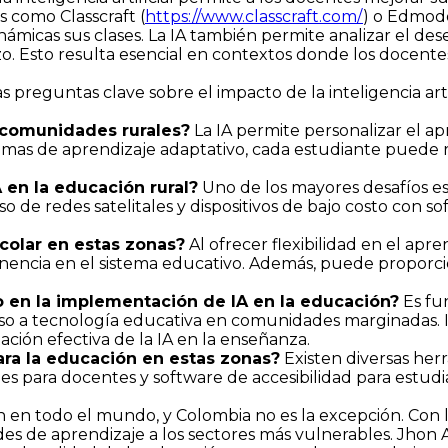
s como Classcraft (
https://www.classcraft.com/
) o Edmodo
námicas sus clases. La IA también permite analizar el de
erzo. Esto resulta esencial en contextos donde los doc
preguntas clave sobre el impacto de la inteligencia arti
 comunidades rurales?
La IA permite personalizar el ap
emas de aprendizaje adaptativo, cada estudiante puede r
 en la educación rural?
Uno de los mayores desafíos es l
so de redes satelitales y dispositivos de bajo costo con
colar en estas zonas?
Al ofrecer flexibilidad en el apr
anencia en el sistema educativo. Además, puede proporci
o en la implementación de IA en la educación?
Es fu
so a tecnología educativa en comunidades marginadas. I
ión efectiva de la IA en la enseñanza.
ara la educación en estas zonas?
Existen diversas herr
ales para docentes y software de accesibilidad para estu
ción en todo el mundo, y Colombia no es la excepción. Co
es de aprendizaje a los sectores más vulnerables. Jhon A