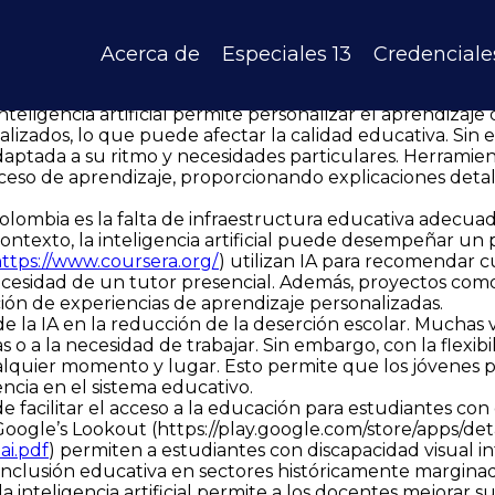
os sectores de la sociedad, y la educación no ha sido la excepció
tre zonas urbanas y rurales sigue siendo un desafío, e
n regiones alejadas de las grandes ciudades. Jhon Aleja
Acerca de
Especiales 13
Credenciale
 detenidamente este fenómeno y ha identificado múltiple
teligencia artificial permite personalizar el aprendizaje
ializados, lo que puede afectar la calidad educativa. Si
aptada a su ritmo y necesidades particulares. Herramien
ceso de aprendizaje, proporcionando explicaciones detall
lombia es la falta de infraestructura educativa adecuad
 contexto, la inteligencia artificial puede desempeñar u
ttps://www.coursera.org/
) utilizan IA para recomendar c
necesidad de un tutor presencial. Además, proyectos co
ción de experiencias de aprendizaje personalizadas.
e la IA en la reducción de la deserción escolar. Muchas 
o a la necesidad de trabajar. Sin embargo, con la flexib
alquier momento y lugar. Esto permite que los jóvenes 
ncia en el sistema educativo.
de facilitar el acceso a la educación para estudiantes c
oogle’s Lookout (
https://play.google.com/store/apps/de
ai.pdf
) permiten a estudiantes con discapacidad visual i
 inclusión educativa en sectores históricamente marginad
inteligencia artificial permite a los docentes mejorar 