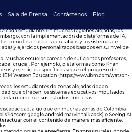
n.
l uso de IA en la educación ofrece un panorama
ndro Linares Gamberos, Experto en en implementación de
s
Sala de Prensa
Contáctenos
Blog
s beneficios que la IA puede aportar a la educación en
 de cada estudiante. En muchas regiones alejadas, los
n embargo, con la implementación de plataformas de IA,
tas como los chatbots educativos y los sistemas de
adas y ejercicios personalizados basados en su nivel de
a. Muchas escuelas carecen de suficientes profesores,
n papel crucial. Por ejemplo, plataformas como Khan
ursos y ejercicios específicos según el progreso del
mo IBM Watson Education (
https://www.ibm.com/watson-
veces, los estudiantes de zonas alejadas deben
ilidad que ofrecen los sistemas educativos impulsados
puedan combinar sus estudios con otras
on discapacidad, algo que en muchas zonas de Colombia
tails?id=com.google.android.marvin.talkback
) o Seeing AI
nteractuar con el contenido de manera más eficiente.
os.
sus metodologías de enseñanza. En zonas rurales, donde