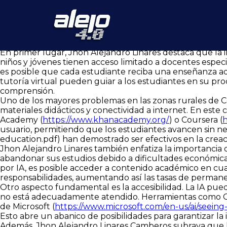
La inteligencia artificial (IA) ha irrumpido con fuerza en divers
En un país como Colombia, donde la brecha educativa en
esperanzador, sobre todo en los estratos más bajos y e
tecnologías para la transformación digital ha analizado
estos sectores.
En primer lugar, Jhon Alejandro Linares destaca que la in
niños y jóvenes tienen acceso limitado a docentes espec
es posible que cada estudiante reciba una enseñanza ad
tutoría virtual pueden guiar a los estudiantes en su pro
comprensión.
Uno de los mayores problemas en las zonas rurales de Co
materiales didácticos y conectividad a internet. En este
Academy (
https://www.khanacademy.org/
) o Coursera (
h
usuario, permitiendo que los estudiantes avancen sin 
education.pdf
) han demostrado ser efectivos en la crea
Jhon Alejandro Linares también enfatiza la importancia d
abandonar sus estudios debido a dificultades económicas 
por IA, es posible acceder a contenido académico en cu
responsabilidades, aumentando así las tasas de permane
Otro aspecto fundamental es la accesibilidad. La IA pue
no está adecuadamente atendido. Herramientas como G
de Microsoft (
https://www.microsoft.com/en-us/ai/seeing-
Esto abre un abanico de posibilidades para garantizar la
Además, Jhon Alejandro Linares Camberos subraya que la 